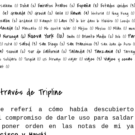
España
(8)
Doha
(2)
Emiratos Árabes
(2)
Estados Unidos
(3
 Salaam
(1)
n
(5)
Hawai
(4)
Granada
(3)
Grecia
(2)
Haifa
(1)
historia
(1)
Hong Kong
(1)
usalén
(2)
Laos
(3)
Jordania
(1)
Kampot
(1)
le loir dans le théière
(1)
Leeds
(1)
Masada
(2)
Mascate
(1)
Me Gusta Volar
(1)
Méjico
(1)
México
(1)
Milán
(1)
mon
Nueva York
(10)
)
Noruega
(6)
Par
Oriente Medio
(2)
Omán
(1)
Oslo
(1)
Safed
(3)
San Diego
(2)
San Francisco
(3)
(1)
ruta
(1)
San Juan de Acre
(
4)
Tanzania
(8)
Suecia
(2)
Sur de California
(2)
Tailandia
(3)
Tarrag
Viajes y cosas
viajes
(3)
o Solidario
(1)
Turquía
(1)
US Airways
(1)
viajar
(1)
at
(1)
través de Tripline
e referí a cómo había descubierto
i compromiso de darle uso para saldar
 poner orden en las notas de mi ya