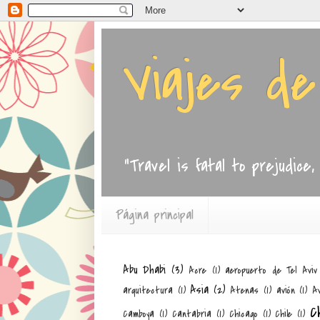
Viajes d
"Travel is fatal to prejudice
Página principal
Abu Dhabi
(3)
Acre
(1)
aeropuerto de Tel Aviv
Asia
(2)
arquitectura
(1)
Atenas
(1)
avión
(1)
Av
C
Camboya
(1)
Cantabria
(1)
Chicago
(1)
Chile
(1)