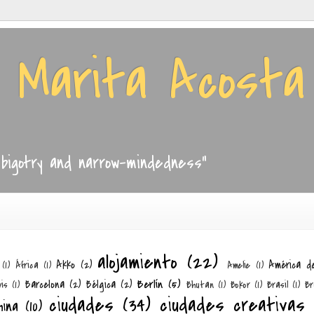
e Marita Acosta
, bigotry and narrow-mindedness"
alojamiento
(22)
Akko
(2)
América d
(1)
África
(1)
Amelie
(1)
Berlín
(5)
Barcelona
(2)
Bélgica
(2)
is
(1)
Bhutan
(1)
Bokor
(1)
Brasil
(1)
Br
ciudades
(34)
ciudades creativas
hina
(10)