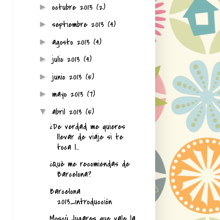
octubre 2013
(2)
►
septiembre 2013
(4)
►
agosto 2013
(4)
►
julio 2013
(4)
►
junio 2013
(5)
►
mayo 2013
(7)
►
abril 2013
(5)
▼
¿De verdad me quieres
llevar de viaje si te
toca l...
¿Qué me recomiendas de
Barcelona?
Barcelona
2013_introducción
Moscú_lugares que vale la