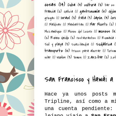
cosas
(14)
Cuba
(4)
cultura
(8)
Dar es
gastronomía
(5)
Gijó
Francia
(2)
Galicia
(1)
Israel
(8)
Japón
(4)
Italia
(3)
Jer
griegas
(1)
Mar Muerto
(2)
(1)
Maldivas
(1)
Manhattan
(1)
museos
(5
Mozambique
(1)
Museo del Louvre
(1)
(2)
Reino Unido
(2)
restaurantes
(1)
Rumanía
Sudáfrica
(
Sol y playa
(3)
Suazilandia
(1)
transporte
(5)
trucos para ahorrar
(1)
Turism
vuelos
(3)
Zanzíbar
(2)
volar
(1)
Yemen
(1)
Zef
San Francisco y Hawái a 
Hace ya unos posts m
Tripline
, así como a m
una cuenta pendiente: