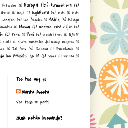
Europa
(12)
formentera
(8)
)
Estocolmo
(1)
Inglaterra
(2)
Iberia
(1)
India
(1)
islas
(1)
Islas
Londres
(2)
Madrid
(3)
Los Ángeles
(1)
Málaga
Moscú
(6)
motivos para viajar
(2)
umentos
(1)
ís
(6)
Perú
(2)
Qatar
Pekín
(1)
preparativos
(1)
1)
sicilia
(1)
Siete maravillas del mundo moderno
(1)
Tel Aviv
(2)
ona
(1)
Toscana
(1)
Transilvanía
(1)
 de los AMIGOS de M
(6)
Viena
(1)
visitas
(1)
Toc toc soy yo
Marita Acosta
Ver todo mi perfil
¿Qué estás buscando?