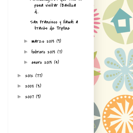
pena visitar (Basílica
d...
San Francisco y Hawái a
través de Tripline
marzo 2013
(9)
►
febrero 2013
(7)
►
enero 2013
(4)
►
2012
(77)
►
2008
(3)
►
2007
(9)
►