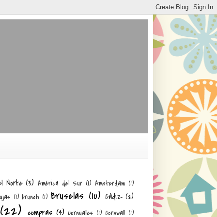
el Norte
(3)
América del Sur
(1)
Amsterdam
(1)
Bruselas
(10)
Cádiz
(2)
ujas
(1)
brunch
(1)
(22)
compras
(4)
Cornualles
(1)
Cornwall
(1)