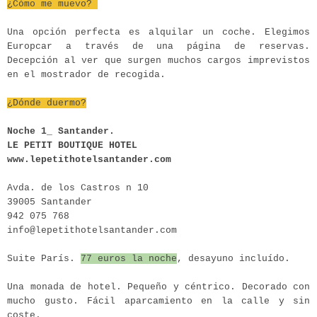
¿Cómo me muevo?
Una opción perfecta es alquilar un coche. Elegimos
Europcar a través de una página de reservas.
Decepción al ver que surgen muchos cargos imprevistos
en el mostrador de recogida.
¿Dónde duermo?
Noche 1_ Santander.
LE PETIT BOUTIQUE HOTEL
www.lepetithotelsantander.com
Avda. de los Castros n 10
39005 Santander
942 075 768
info@lepetithotelsantander.com
Suite París.
77 euros la noche
, desayuno incluído.
Una monada de hotel. Pequeño y céntrico. Decorado con
mucho gusto. Fácil aparcamiento en la calle y sin
coste.