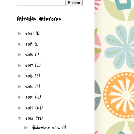
Entradas anteriores
2021
(1)
►
2019
(1)
►
2018
(1)
►
2017
(2)
►
2016
(3)
►
2015
(9)
►
2014
(10)
►
2013
(57)
►
2012
(77)
▼
diciembre 2012
(1)
►