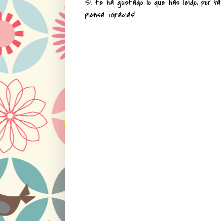
Si te ha gustado lo que has leído, por fa
piensa. ¡Gracias!