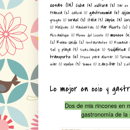
cosas
(14)
Cuba
(4)
cultura
(8)
Dar es
gastronomía
(5)
Gijó
Francia
(2)
Galicia
(1)
Israel
(8)
Japón
(4)
Italia
(3)
Jer
griegas
(1)
Mar Muerto
(2)
(1)
Maldivas
(1)
Manhattan
(1)
museos
(5
Mozambique
(1)
Museo del Louvre
(1)
(2)
Reino Unido
(2)
restaurantes
(1)
Rumanía
Sudáfrica
(
Sol y playa
(3)
Suazilandia
(1)
transporte
(5)
trucos para ahorrar
(1)
Turism
vuelos
(3)
Zanzíbar
(2)
volar
(1)
Yemen
(1)
Zef
Lo mejor en ocio y gastr
Dos de mis rincones en m
gastronomía de la 