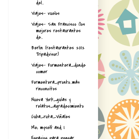
del...
Viajes- vuelos
Viajes- San Francisco (los
mejores restaurantes
de...
Berlin (restaurantes 2012
Tripadvisor)
Viajes- Formentera_donde
comer
Formentera_pronto...más
rinconcitos
Nueva York_guías y
relatos_agradecimiento
Cuba_ruta_Viñales
Me, myself and I
Espacios para pensar...