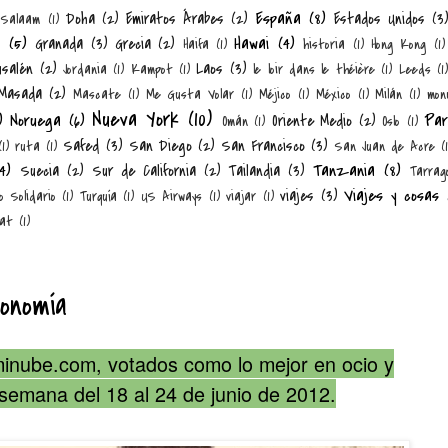
España
(8)
Doha
(2)
Emiratos Árabes
(2)
Estados Unidos
(3
 Salaam
(1)
n
(5)
Hawai
(4)
Granada
(3)
Grecia
(2)
Haifa
(1)
historia
(1)
Hong Kong
(1)
usalén
(2)
Laos
(3)
Jordania
(1)
Kampot
(1)
le loir dans le théière
(1)
Leeds
(1)
Masada
(2)
Mascate
(1)
Me Gusta Volar
(1)
Méjico
(1)
México
(1)
Milán
(1)
mon
Nueva York
(10)
)
Noruega
(6)
Par
Oriente Medio
(2)
Omán
(1)
Oslo
(1)
Safed
(3)
San Diego
(2)
San Francisco
(3)
(1)
ruta
(1)
San Juan de Acre
(
4)
Tanzania
(8)
Suecia
(2)
Sur de California
(2)
Tailandia
(3)
Tarrag
Viajes y cosas
viajes
(3)
o Solidario
(1)
Turquía
(1)
US Airways
(1)
viajar
(1)
at
(1)
onomía
inube.com, votados como lo mejor en ocio y
semana del 18 al 24 de junio de 2012.