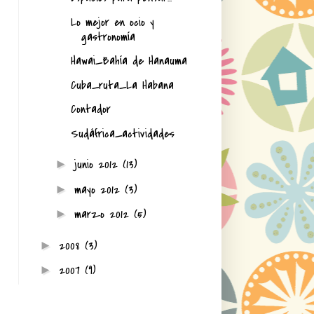
Lo mejor en ocio y
gastronomía
Hawai_Bahía de Hanauma
Cuba_ruta_La Habana
Contador
Sudáfrica_actividades
junio 2012
(13)
►
mayo 2012
(3)
►
marzo 2012
(5)
►
2008
(3)
►
2007
(9)
►