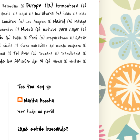
Europa
(12)
formentera
(8)
)
Estocolmo
(1)
Inglaterra
(2)
Iberia
(1)
India
(1)
islas
(1)
Islas
Londres
(2)
Madrid
(3)
Los Ángeles
(1)
Málaga
Moscú
(6)
motivos para viajar
(2)
umentos
(1)
ís
(6)
Perú
(2)
Qatar
Pekín
(1)
preparativos
(1)
1)
sicilia
(1)
Siete maravillas del mundo moderno
(1)
Tel Aviv
(2)
ona
(1)
Toscana
(1)
Transilvanía
(1)
 de los AMIGOS de M
(6)
Viena
(1)
visitas
(1)
Toc toc soy yo
Marita Acosta
Ver todo mi perfil
¿Qué estás buscando?