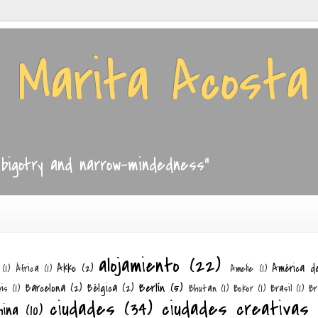
e Marita Acosta
, bigotry and narrow-mindedness"
alojamiento
(22)
Akko
(2)
América d
(1)
África
(1)
Amelie
(1)
Berlín
(5)
Barcelona
(2)
Bélgica
(2)
is
(1)
Bhutan
(1)
Bokor
(1)
Brasil
(1)
Br
ciudades
(34)
ciudades creativas
hina
(10)