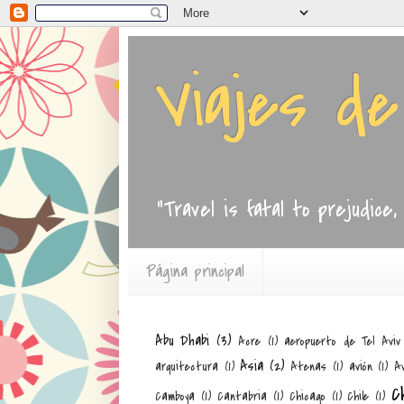
Viajes d
"Travel is fatal to prejudice
Página principal
Abu Dhabi
(3)
Acre
(1)
aeropuerto de Tel Aviv
Asia
(2)
arquitectura
(1)
Atenas
(1)
avión
(1)
Av
C
Camboya
(1)
Cantabria
(1)
Chicago
(1)
Chile
(1)