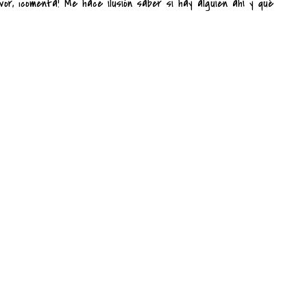
vor, ¡comenta! Me hace ilusión saber si hay alguien ahí y qué