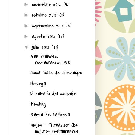
noviembre 2012
(3)
►
octubre 2012
(11)
►
septiembre 2012
(8)
►
agosto 2012
(12)
►
julio 2012
(21)
▼
San Francisco
restaurantes M.B.
China_Valle de Jiuzhaigou
Noruega
El calvario del equipaje
Pending
Santa Fe, California
Viajes - Tripadvisor (los
mejores restaurantes