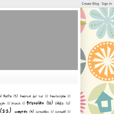
el Norte
(3)
América del Sur
(1)
Amsterdam
(1)
Bruselas
(10)
Cádiz
(2)
ujas
(1)
brunch
(1)
(22)
compras
(4)
Cornualles
(1)
Cornwall
(1)