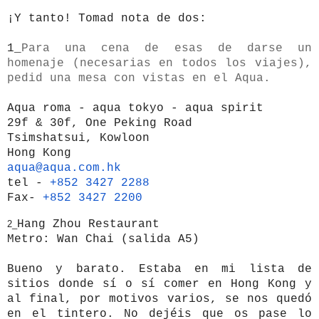
¡Y tanto! Tomad nota de dos:
1_
Para una cena de esas de darse un
homenaje (necesarias en todos los viajes),
pedid una mesa con vistas en el Aqua.
Aqua
roma -
aqua
tokyo -
aqua
spirit
29f & 30f, One Peking Road
Tsimshatsui, Kowloon
Hong
Kong
aqua
@
aqua
.com.
hk
tel -
+852 3427 2288
Fax-
+852 3427 2200
Hang Zhou Restaurant
2_
Metro: Wan Chai (salida A5)
Bueno y barato. Estaba en mi lista de
sitios donde sí o sí comer en Hong Kong y
al final, por motivos varios, se nos quedó
en el tintero. No dejéis que os pase lo