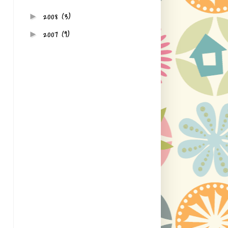
2008
(3)
►
2007
(9)
►