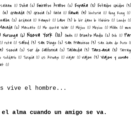
España
(8)
Doha
(2)
Emiratos Árabes
(2)
Estados Unidos
(3
 Salaam
(1)
n
(5)
Hawai
(4)
Granada
(3)
Grecia
(2)
Haifa
(1)
historia
(1)
Hong Kong
(1)
usalén
(2)
Laos
(3)
Jordania
(1)
Kampot
(1)
le loir dans le théière
(1)
Leeds
(1)
Masada
(2)
Mascate
(1)
Me Gusta Volar
(1)
Méjico
(1)
México
(1)
Milán
(1)
mon
Nueva York
(10)
)
Noruega
(6)
Par
Oriente Medio
(2)
Omán
(1)
Oslo
(1)
Safed
(3)
San Diego
(2)
San Francisco
(3)
(1)
ruta
(1)
San Juan de Acre
(
4)
Tanzania
(8)
Suecia
(2)
Sur de California
(2)
Tailandia
(3)
Tarrag
Viajes y cosas
viajes
(3)
o Solidario
(1)
Turquía
(1)
US Airways
(1)
viajar
(1)
at
(1)
s vive el hombre...
 el alma cuando un amigo se va.