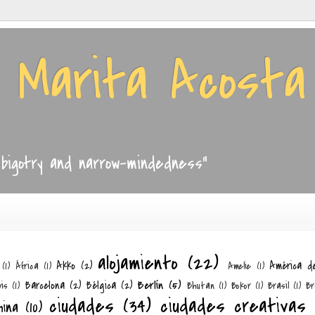
e Marita Acosta
, bigotry and narrow-mindedness"
alojamiento
(22)
Akko
(2)
América d
(1)
África
(1)
Amelie
(1)
Berlín
(5)
Barcelona
(2)
Bélgica
(2)
is
(1)
Bhutan
(1)
Bokor
(1)
Brasil
(1)
Br
ciudades
(34)
ciudades creativas
hina
(10)