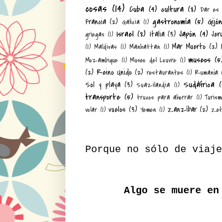
cosas
(14)
Cuba
(4)
cultura
(8)
Dar es
gastronomía
(5)
Gijó
Francia
(2)
Galicia
(1)
Israel
(8)
Japón
(4)
Italia
(3)
Jer
griegas
(1)
Mar Muerto
(2)
(1)
Maldivas
(1)
Manhattan
(1)
museos
(5
Mozambique
(1)
Museo del Louvre
(1)
(2)
Reino Unido
(2)
restaurantes
(1)
Rumanía
Sudáfrica
(
Sol y playa
(3)
Suazilandia
(1)
transporte
(5)
trucos para ahorrar
(1)
Turism
vuelos
(3)
Zanzíbar
(2)
volar
(1)
Yemen
(1)
Zef
Porque no sólo de viaje
Algo se muere en