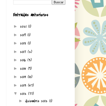
Entradas anteriores
2021
(1)
►
2019
(1)
►
2018
(1)
►
2017
(2)
►
2016
(3)
►
2015
(9)
►
2014
(10)
►
2013
(57)
►
2012
(77)
▼
diciembre 2012
(1)
►