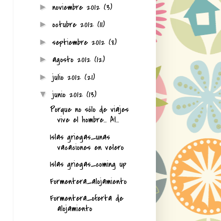
noviembre 2012
(3)
►
octubre 2012
(11)
►
septiembre 2012
(8)
►
agosto 2012
(12)
►
julio 2012
(21)
►
junio 2012
(13)
▼
Porque no sólo de viajes
vive el hombre... Al...
Islas griegas_unas
vacaciones en velero
Islas griegas_coming up
Formentera_alojamiento
Formentera_oferta de
alojamiento