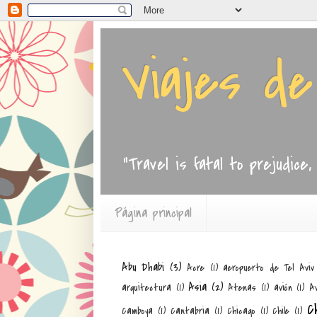
Viajes d
"Travel is fatal to prejudice
Página principal
Abu Dhabi
(3)
Acre
(1)
aeropuerto de Tel Aviv
Asia
(2)
arquitectura
(1)
Atenas
(1)
avión
(1)
Av
C
Camboya
(1)
Cantabria
(1)
Chicago
(1)
Chile
(1)