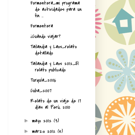
Formentera_mi programa
de actividades para un
fin ...
Formentera
¿Cuándo viajar?
Tailandia y Laos_relato
detallado
Tailandia y Laos 2012_El
relato publicado
Turquía_2006
Cuba_2007
Relato de un viaje de 17
días al Perú, 2010
mayo 2012
(3)
►
marzo 2012
(5)
►