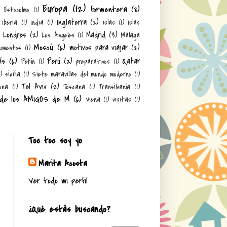
Europa
(12)
formentera
(8)
)
Estocolmo
(1)
Inglaterra
(2)
Iberia
(1)
India
(1)
islas
(1)
Islas
Londres
(2)
Madrid
(3)
Los Ángeles
(1)
Málaga
Moscú
(6)
motivos para viajar
(2)
umentos
(1)
ís
(6)
Perú
(2)
Qatar
Pekín
(1)
preparativos
(1)
1)
sicilia
(1)
Siete maravillas del mundo moderno
(1)
Tel Aviv
(2)
ona
(1)
Toscana
(1)
Transilvanía
(1)
 de los AMIGOS de M
(6)
Viena
(1)
visitas
(1)
Toc toc soy yo
Marita Acosta
Ver todo mi perfil
¿Qué estás buscando?