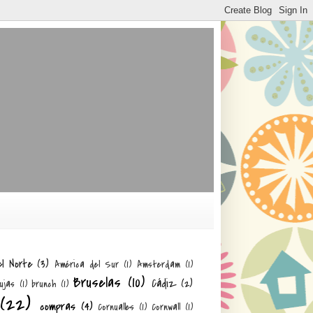
el Norte
(3)
América del Sur
(1)
Amsterdam
(1)
Bruselas
(10)
Cádiz
(2)
ujas
(1)
brunch
(1)
(22)
compras
(4)
Cornualles
(1)
Cornwall
(1)