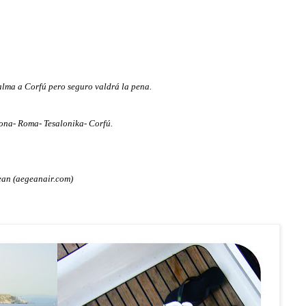
Palma a Corfú pero seguro valdrá la pena.
lona- Roma- Tesalonika- Corfú.
ean (aegeanair.com)