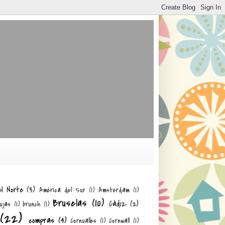
el Norte
(3)
América del Sur
(1)
Amsterdam
(1)
Bruselas
(10)
Cádiz
(2)
ujas
(1)
brunch
(1)
(22)
compras
(4)
Cornualles
(1)
Cornwall
(1)