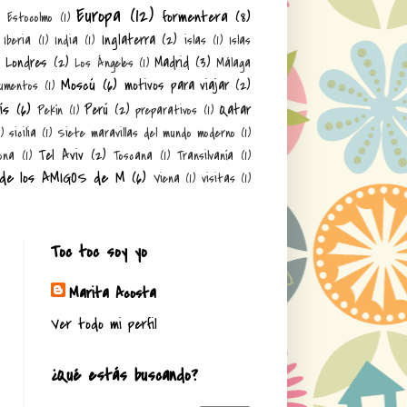
Europa
(12)
formentera
(8)
)
Estocolmo
(1)
Inglaterra
(2)
Iberia
(1)
India
(1)
islas
(1)
Islas
Londres
(2)
Madrid
(3)
Los Ángeles
(1)
Málaga
Moscú
(6)
motivos para viajar
(2)
umentos
(1)
ís
(6)
Perú
(2)
Qatar
Pekín
(1)
preparativos
(1)
1)
sicilia
(1)
Siete maravillas del mundo moderno
(1)
Tel Aviv
(2)
ona
(1)
Toscana
(1)
Transilvanía
(1)
 de los AMIGOS de M
(6)
Viena
(1)
visitas
(1)
Toc toc soy yo
Marita Acosta
Ver todo mi perfil
¿Qué estás buscando?