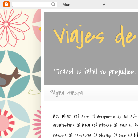
Viajes d
"Travel is fatal to prejudice
Página principal
Abu Dhabi
(3)
Acre
(1)
aeropuerto de Tel Aviv
Asia
(2)
arquitectura
(1)
Atenas
(1)
avión
(1)
Av
C
Camboya
(1)
Cantabria
(1)
Chicago
(1)
Chile
(1)