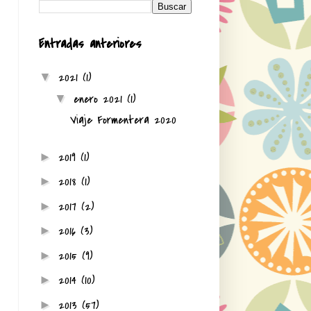
Entradas anteriores
2021
(1)
▼
enero 2021
(1)
▼
Viaje Formentera 2020
2019
(1)
►
2018
(1)
►
2017
(2)
►
2016
(3)
►
2015
(9)
►
2014
(10)
►
2013
(57)
►