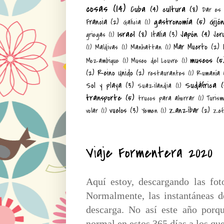
cosas
(14)
Cuba
(4)
cultura
(8)
Dar es
gastronomía
(5)
Gijó
Francia
(2)
Galicia
(1)
Israel
(8)
Japón
(4)
Italia
(3)
Jer
griegas
(1)
Mar Muerto
(2)
(1)
Maldivas
(1)
Manhattan
(1)
museos
(5
Mozambique
(1)
Museo del Louvre
(1)
(2)
Reino Unido
(2)
restaurantes
(1)
Rumanía
Sudáfrica
(
Sol y playa
(3)
Suazilandia
(1)
transporte
(5)
trucos para ahorrar
(1)
Turism
vuelos
(3)
Zanzíbar
(2)
volar
(1)
Yemen
(1)
Zef
Viaje Formentera 2020
Aquí estoy, descargando las f
Normalmente, las instantáneas d
descarga. No así este año porq
normal en estos 365 días a los q