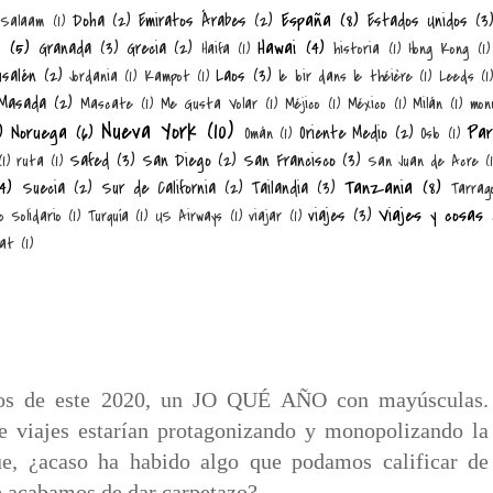
España
(8)
Doha
(2)
Emiratos Árabes
(2)
Estados Unidos
(3
 Salaam
(1)
n
(5)
Hawai
(4)
Granada
(3)
Grecia
(2)
Haifa
(1)
historia
(1)
Hong Kong
(1)
usalén
(2)
Laos
(3)
Jordania
(1)
Kampot
(1)
le loir dans le théière
(1)
Leeds
(1)
Masada
(2)
Mascate
(1)
Me Gusta Volar
(1)
Méjico
(1)
México
(1)
Milán
(1)
mon
Nueva York
(10)
)
Noruega
(6)
Par
Oriente Medio
(2)
Omán
(1)
Oslo
(1)
Safed
(3)
San Diego
(2)
San Francisco
(3)
(1)
ruta
(1)
San Juan de Acre
(
4)
Tanzania
(8)
Suecia
(2)
Sur de California
(2)
Tailandia
(3)
Tarrag
Viajes y cosas
viajes
(3)
o Solidario
(1)
Turquía
(1)
US Airways
(1)
viajar
(1)
at
(1)
otos de este 2020, un JO QUÉ AÑO con mayúsculas.
e viajes estarían protagonizando y monopolizando la
ue, ¿acaso ha habido algo que podamos calificar de
ue acabamos de dar carpetazo?