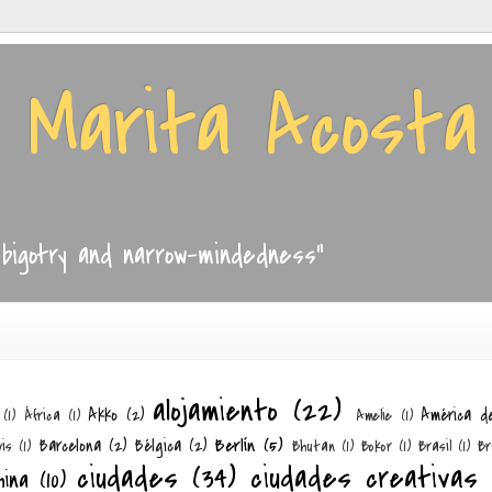
e Marita Acosta
, bigotry and narrow-mindedness"
alojamiento
(22)
Akko
(2)
América d
(1)
África
(1)
Amelie
(1)
Berlín
(5)
Barcelona
(2)
Bélgica
(2)
is
(1)
Bhutan
(1)
Bokor
(1)
Brasil
(1)
Br
ciudades
(34)
ciudades creativas
hina
(10)