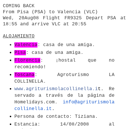
COMING BACK
From Pisa (PSA) to Valencia (VLC)
Wed, 20Aug08 Flight FR9325 Depart PSA at
18:55 and arrive VLC at 20:55
ALOJAMIENTO
Valencia
: casa de una amiga.
Pisa
: casa de una amiga.
Florencia
: ¡hostal que no
recomiendo!
Toscana
: Agroturismo LA
COLLINELLA.
www.agriturismolacollinella.i
t.
Re
servado a través de la página de
Homelidays.com.
info@agriturismola
collinella.
it
.
Persona de contacto: Tiziana.
Estancia: 14/08/2008 al