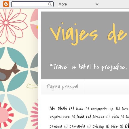
Viajes d
"Travel is fatal to prejudice
Página principal
Abu Dhabi
(3)
Acre
(1)
aeropuerto de Tel Aviv
Asia
(2)
arquitectura
(1)
Atenas
(1)
avión
(1)
Av
C
Camboya
(1)
Cantabria
(1)
Chicago
(1)
Chile
(1)