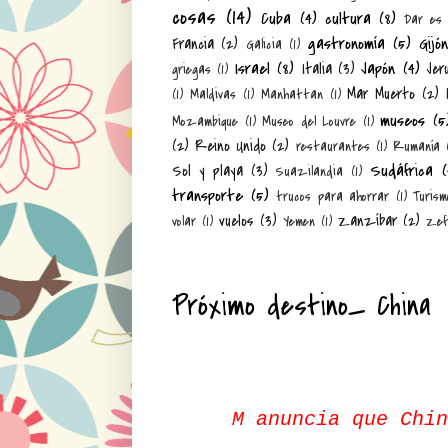
cosas
(14)
Cuba
(4)
cultura
(8)
Dar es
gastronomía
(5)
Gijó
Francia
(2)
Galicia
(1)
Israel
(8)
Japón
(4)
Italia
(3)
Jer
griegas
(1)
Mar Muerto
(2)
(1)
Maldivas
(1)
Manhattan
(1)
museos
(5
Mozambique
(1)
Museo del Louvre
(1)
(2)
Reino Unido
(2)
restaurantes
(1)
Rumanía
Sudáfrica
(
Sol y playa
(3)
Suazilandia
(1)
transporte
(5)
trucos para ahorrar
(1)
Turism
vuelos
(3)
Zanzíbar
(2)
volar
(1)
Yemen
(1)
Zef
Próximo destino_ China
M anuncia que Chin