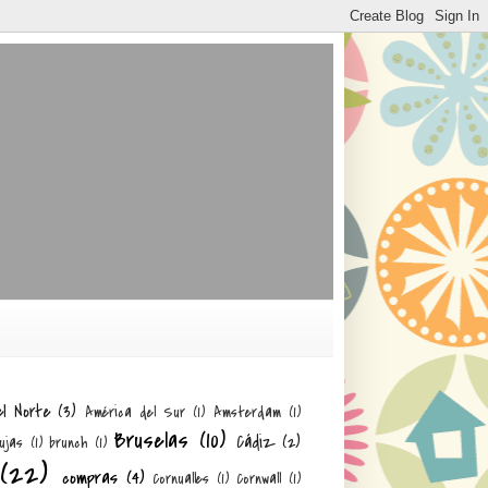
el Norte
(3)
América del Sur
(1)
Amsterdam
(1)
Bruselas
(10)
Cádiz
(2)
ujas
(1)
brunch
(1)
(22)
compras
(4)
Cornualles
(1)
Cornwall
(1)