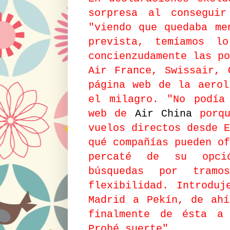
sorpresa al conseguir
"viendo que quedaba me
prevista, temíamos l
concienzudamente las po
Air France, Swissair, 
página web de la aerol
el milagro. "No podía
web de
Air China
porqu
vuelos directos desde E
qué compañías pueden of
percaté de su opc
búsquedas por tram
flexibilidad. Introduj
Madrid a Pekín, de ah
finalmente de ésta a 
Probé suerte".