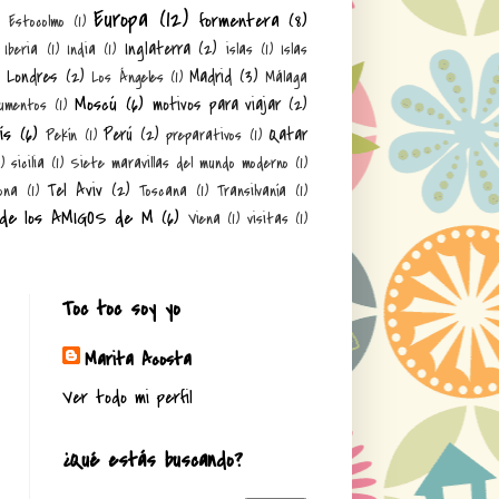
Europa
(12)
formentera
(8)
)
Estocolmo
(1)
Inglaterra
(2)
Iberia
(1)
India
(1)
islas
(1)
Islas
Londres
(2)
Madrid
(3)
Los Ángeles
(1)
Málaga
Moscú
(6)
motivos para viajar
(2)
umentos
(1)
ís
(6)
Perú
(2)
Qatar
Pekín
(1)
preparativos
(1)
1)
sicilia
(1)
Siete maravillas del mundo moderno
(1)
Tel Aviv
(2)
ona
(1)
Toscana
(1)
Transilvanía
(1)
 de los AMIGOS de M
(6)
Viena
(1)
visitas
(1)
Toc toc soy yo
Marita Acosta
Ver todo mi perfil
¿Qué estás buscando?