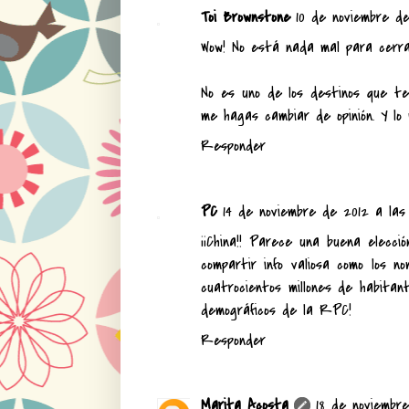
Toi Brownstone
10 de noviembre de
Wow! No está nada mal para cerra
No es uno de los destinos que te
me hagas cambiar de opinión. Y lo
Responder
PC
14 de noviembre de 2012 a las 
¡¡China!! Parece una buena elecc
compartir info valiosa como los n
cuatrocientos millones de habitan
demográficos de la RPC!
Responder
Marita Acosta
18 de noviembr