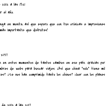
 2012 a las 19:21
r el año.
nga en mente, así que espero que con tus crónicas e impresiones
 más importante: que disfrutes!
21:37
ión en estos momentos de tantos cambios en ese país. Gracias por
ombres de webs para buscar viajes. ¿Así que china "solo" tiene mil
tes? ¿Se nos han comprimido tanto los chinos? ¡Joer con los planes
e de 2012 a las 2:07