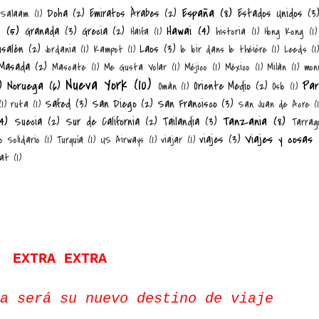
España
(8)
Doha
(2)
Emiratos Árabes
(2)
Estados Unidos
(3
 Salaam
(1)
n
(5)
Hawai
(4)
Granada
(3)
Grecia
(2)
Haifa
(1)
historia
(1)
Hong Kong
(1)
usalén
(2)
Laos
(3)
Jordania
(1)
Kampot
(1)
le loir dans le théière
(1)
Leeds
(1)
Masada
(2)
Mascate
(1)
Me Gusta Volar
(1)
Méjico
(1)
México
(1)
Milán
(1)
mon
Nueva York
(10)
)
Noruega
(6)
Par
Oriente Medio
(2)
Omán
(1)
Oslo
(1)
Safed
(3)
San Diego
(2)
San Francisco
(3)
(1)
ruta
(1)
San Juan de Acre
(
4)
Tanzania
(8)
Suecia
(2)
Sur de California
(2)
Tailandia
(3)
Tarrag
Viajes y cosas
viajes
(3)
o Solidario
(1)
Turquía
(1)
US Airways
(1)
viajar
(1)
at
(1)
EXTRA EXTRA
a será su nuevo destino de viaje