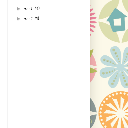
2008
(3)
►
2007
(9)
►