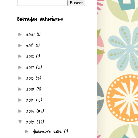
Entradas anteriores
2021
(1)
►
2019
(1)
►
2018
(1)
►
2017
(2)
►
2016
(3)
►
2015
(9)
►
2014
(10)
►
2013
(57)
►
2012
(77)
▼
diciembre 2012
(1)
►