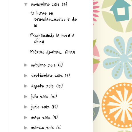
noviembre 2012
(3)
▼
72 horas en
Bruselas_motivo 5 de
10
Programando la ruta a
China
Próximo destino_ China
octubre 2012
(11)
►
septiembre 2012
(8)
►
agosto 2012
(12)
►
julio 2012
(21)
►
junio 2012
(13)
►
mayo 2012
(3)
►
marzo 2012
(5)
►