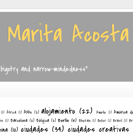
e Marita Acosta
, bigotry and narrow-mindedness"
alojamiento
(22)
Akko
(2)
América d
(1)
África
(1)
Amelie
(1)
Berlín
(5)
Barcelona
(2)
Bélgica
(2)
is
(1)
Bhutan
(1)
Bokor
(1)
Brasil
(1)
Br
ciudades
(34)
ciudades creativas
hina
(10)