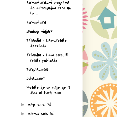
Formentera_mi programa
de actividades para un
fin ...
Formentera
¿Cuándo viajar?
Tailandia y Laos_relato
detallado
Tailandia y Laos 2012_El
relato publicado
Turquía_2006
Cuba_2007
Relato de un viaje de 17
días al Perú, 2010
mayo 2012
(3)
►
marzo 2012
(5)
►