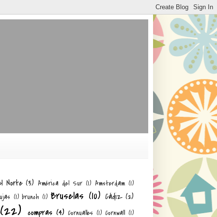
el Norte
(3)
América del Sur
(1)
Amsterdam
(1)
Bruselas
(10)
Cádiz
(2)
ujas
(1)
brunch
(1)
(22)
compras
(4)
Cornualles
(1)
Cornwall
(1)