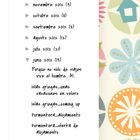
noviembre 2012
(3)
►
octubre 2012
(11)
►
septiembre 2012
(8)
►
agosto 2012
(12)
►
julio 2012
(21)
►
junio 2012
(13)
▼
Porque no sólo de viajes
vive el hombre... Al...
Islas griegas_unas
vacaciones en velero
Islas griegas_coming up
Formentera_alojamiento
Formentera_oferta de
alojamiento