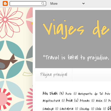
Viajes d
"Travel is fatal to prejudice
Página principal
Abu Dhabi
(3)
Acre
(1)
aeropuerto de Tel Aviv
Asia
(2)
arquitectura
(1)
Atenas
(1)
avión
(1)
Av
C
Camboya
(1)
Cantabria
(1)
Chicago
(1)
Chile
(1)