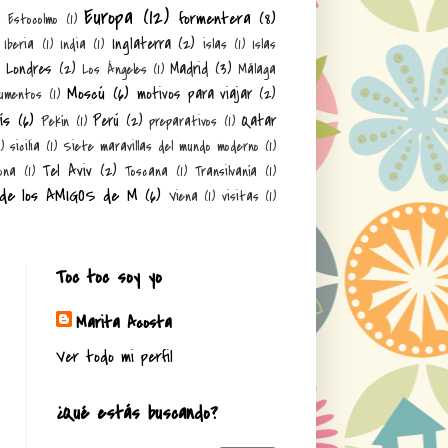
Europa
(12)
formentera
(8)
)
Estocolmo
(1)
Inglaterra
(2)
Iberia
(1)
India
(1)
islas
(1)
Islas
Londres
(2)
Madrid
(3)
Los Ángeles
(1)
Málaga
Moscú
(6)
motivos para viajar
(2)
umentos
(1)
ís
(6)
Perú
(2)
Qatar
Pekín
(1)
preparativos
(1)
1)
sicilia
(1)
Siete maravillas del mundo moderno
(1)
Tel Aviv
(2)
ona
(1)
Toscana
(1)
Transilvanía
(1)
 de los AMIGOS de M
(6)
Viena
(1)
visitas
(1)
Toc toc soy yo
Marita Acosta
Ver todo mi perfil
¿Qué estás buscando?