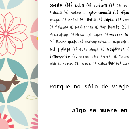
cosas
(14)
Cuba
(4)
cultura
(8)
Dar es
gastronomía
(5)
Gijó
Francia
(2)
Galicia
(1)
Israel
(8)
Japón
(4)
Italia
(3)
Jer
griegas
(1)
Mar Muerto
(2)
(1)
Maldivas
(1)
Manhattan
(1)
museos
(5
Mozambique
(1)
Museo del Louvre
(1)
(2)
Reino Unido
(2)
restaurantes
(1)
Rumanía
Sudáfrica
(
Sol y playa
(3)
Suazilandia
(1)
transporte
(5)
trucos para ahorrar
(1)
Turism
vuelos
(3)
Zanzíbar
(2)
volar
(1)
Yemen
(1)
Zef
Porque no sólo de viaje
Algo se muere en