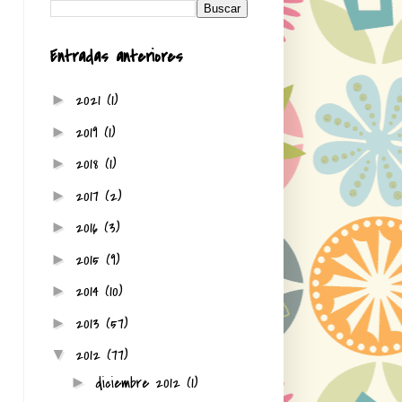
Entradas anteriores
2021
(1)
►
2019
(1)
►
2018
(1)
►
2017
(2)
►
2016
(3)
►
2015
(9)
►
2014
(10)
►
2013
(57)
►
2012
(77)
▼
diciembre 2012
(1)
►