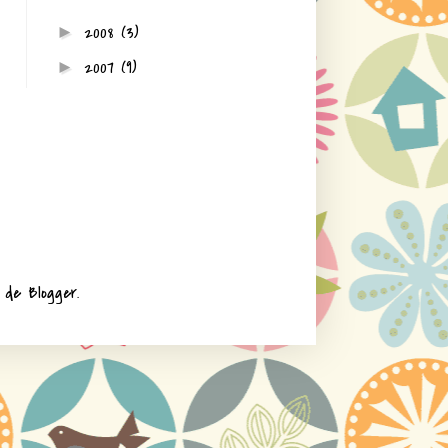
2008
(3)
►
2007
(9)
►
ía de
Blogger
.