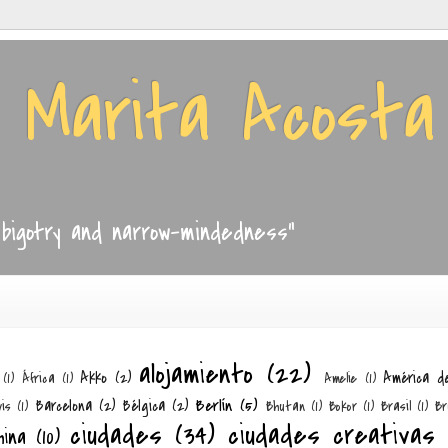
e Marita Acosta
, bigotry and narrow-mindedness"
alojamiento
(22)
Akko
(2)
América d
(1)
África
(1)
Amelie
(1)
Berlín
(5)
Barcelona
(2)
Bélgica
(2)
is
(1)
Bhutan
(1)
Bokor
(1)
Brasil
(1)
Br
ciudades
(34)
ciudades creativas
hina
(10)