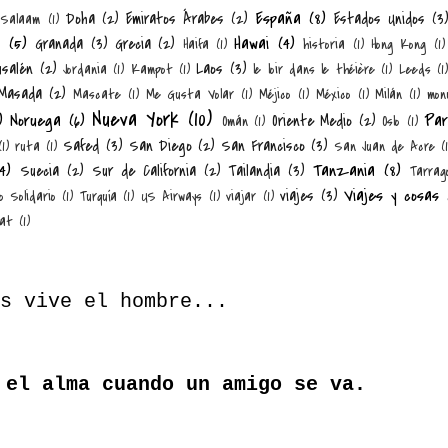
España
(8)
Doha
(2)
Emiratos Árabes
(2)
Estados Unidos
(3
 Salaam
(1)
n
(5)
Hawai
(4)
Granada
(3)
Grecia
(2)
Haifa
(1)
historia
(1)
Hong Kong
(1)
usalén
(2)
Laos
(3)
Jordania
(1)
Kampot
(1)
le loir dans le théière
(1)
Leeds
(1)
Masada
(2)
Mascate
(1)
Me Gusta Volar
(1)
Méjico
(1)
México
(1)
Milán
(1)
mon
Nueva York
(10)
)
Noruega
(6)
Par
Oriente Medio
(2)
Omán
(1)
Oslo
(1)
Safed
(3)
San Diego
(2)
San Francisco
(3)
(1)
ruta
(1)
San Juan de Acre
(
4)
Tanzania
(8)
Suecia
(2)
Sur de California
(2)
Tailandia
(3)
Tarrag
Viajes y cosas
viajes
(3)
o Solidario
(1)
Turquía
(1)
US Airways
(1)
viajar
(1)
at
(1)
s vive el hombre...
 el alma cuando un amigo se va.