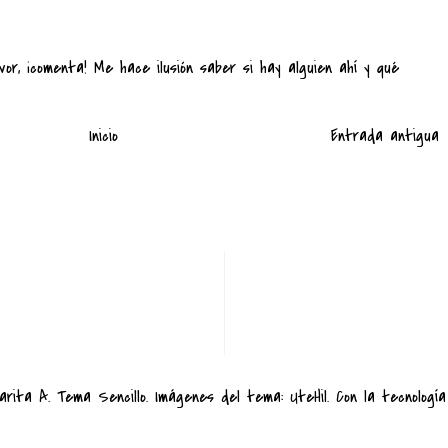
vor, ¡comenta! Me hace ilusión saber si hay alguien ahí y qué
Inicio
Entrada antigua
arita A. Tema Sencillo. Imágenes del tema:
UteHil
. Con la tecnolog