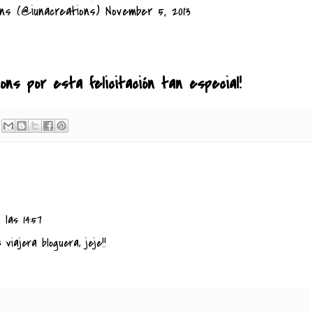
ons (@iunacreations)
November 5, 2013
ions
por esta felicitación tan especial!
las 14:57
viajera bloguera, jeje!!