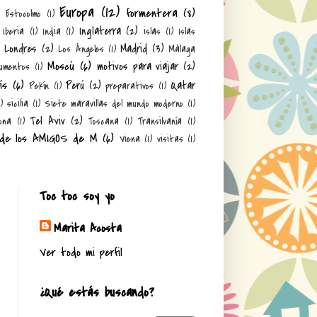
Europa
(12)
formentera
(8)
)
Estocolmo
(1)
Inglaterra
(2)
Iberia
(1)
India
(1)
islas
(1)
Islas
Londres
(2)
Madrid
(3)
Los Ángeles
(1)
Málaga
Moscú
(6)
motivos para viajar
(2)
umentos
(1)
ís
(6)
Perú
(2)
Qatar
Pekín
(1)
preparativos
(1)
1)
sicilia
(1)
Siete maravillas del mundo moderno
(1)
Tel Aviv
(2)
ona
(1)
Toscana
(1)
Transilvanía
(1)
 de los AMIGOS de M
(6)
Viena
(1)
visitas
(1)
Toc toc soy yo
Marita Acosta
Ver todo mi perfil
¿Qué estás buscando?