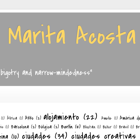
e Marita Acosta
, bigotry and narrow-mindedness"
alojamiento
(22)
Akko
(2)
América d
(1)
África
(1)
Amelie
(1)
Berlín
(5)
Barcelona
(2)
Bélgica
(2)
is
(1)
Bhutan
(1)
Bokor
(1)
Brasil
(1)
Br
ciudades
(34)
ciudades creativas
hina
(10)