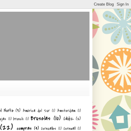
el Norte
(3)
América del Sur
(1)
Amsterdam
(1)
Bruselas
(10)
Cádiz
(2)
ujas
(1)
brunch
(1)
(22)
compras
(4)
Cornualles
(1)
Cornwall
(1)