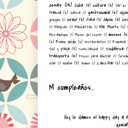
cosas
(14)
Cuba
(4)
cultura
(8)
Dar es
gastronomía
(5)
Gijó
Francia
(2)
Galicia
(1)
Israel
(8)
Japón
(4)
Italia
(3)
Jer
griegas
(1)
Mar Muerto
(2)
(1)
Maldivas
(1)
Manhattan
(1)
museos
(5
Mozambique
(1)
Museo del Louvre
(1)
(2)
Reino Unido
(2)
restaurantes
(1)
Rumanía
Sudáfrica
(
Sol y playa
(3)
Suazilandia
(1)
transporte
(5)
trucos para ahorrar
(1)
Turism
vuelos
(3)
Zanzíbar
(2)
volar
(1)
Yemen
(1)
Zef
M cumpleaños...
Hoy le damos el happy day a
genial