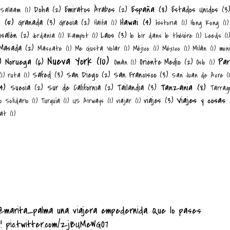
España
(8)
Doha
(2)
Emiratos Árabes
(2)
Estados Unidos
(3
 Salaam
(1)
n
(5)
Hawai
(4)
Granada
(3)
Grecia
(2)
Haifa
(1)
historia
(1)
Hong Kong
(1)
usalén
(2)
Laos
(3)
Jordania
(1)
Kampot
(1)
le loir dans le théière
(1)
Leeds
(1)
Masada
(2)
Mascate
(1)
Me Gusta Volar
(1)
Méjico
(1)
México
(1)
Milán
(1)
mon
Nueva York
(10)
)
Noruega
(6)
Par
Oriente Medio
(2)
Omán
(1)
Oslo
(1)
Safed
(3)
San Diego
(2)
San Francisco
(3)
(1)
ruta
(1)
San Juan de Acre
(
4)
Tanzania
(8)
Suecia
(2)
Sur de California
(2)
Tailandia
(3)
Tarrag
Viajes y cosas
viajes
(3)
o Solidario
(1)
Turquía
(1)
US Airways
(1)
viajar
(1)
at
(1)
@marita_palma
una viajera empedernida. Que lo pases
!!
pic.twitter.com/zjBUMeWGO7