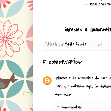
— iüna creati
¡Gracias a
Iünacreat
Publicado por
Marita Acosta
5 comentarios:
Unknown
5 de noviembre de 2013 a 
Claro que estamos aqui, felicidades 
Responder
Respuestas