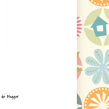
ía de
Blogger
.