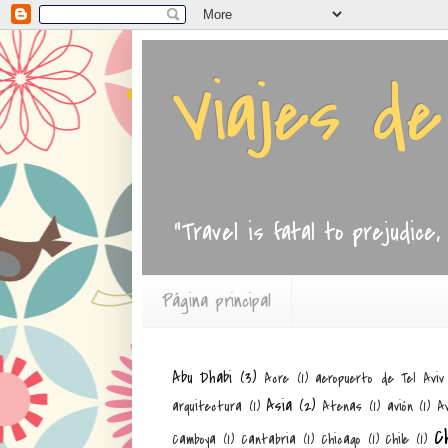
Viajes d
"Travel is fatal to prejudice
Página principal
Abu Dhabi
(3)
Acre
(1)
aeropuerto de Tel Aviv
Asia
(2)
arquitectura
(1)
Atenas
(1)
avión
(1)
Av
C
Camboya
(1)
Cantabria
(1)
Chicago
(1)
Chile
(1)