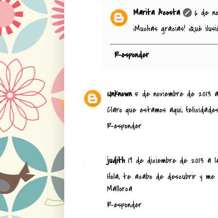
Marita Acosta
6 de n
¡Muchas gracias! ¡Qué ilusi
Responder
Unknown
5 de noviembre de 2013 a 
Claro que estamos aqui, felicidades 
Responder
judith
19 de diciembre de 2013 a la
Hola, te acabo de descubrir y me 
Mallorca
Responder