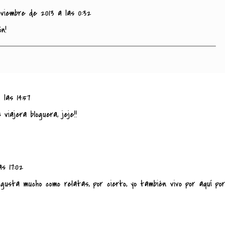
oviembre de 2013 a las 0:32
ón!
las 14:57
viajera bloguera, jeje!!
s 17:02
gusta mucho como relatas, por cierto, yo también vivo por aquí por