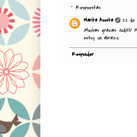
Respuestas
Marita Acosta
22 de d
¡Muchas gracias Judith! 
estoy. Un abrazo.
Responder