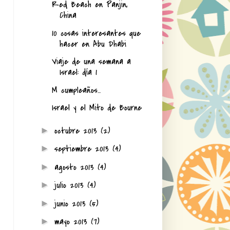
Red Beach en Panjin,
China
10 cosas interesantes que
hacer en Abu Dhabi
Viaje de una semana a
Israel: día 1
M cumpleaños...
Israel y el Mito de Bourne
octubre 2013
(2)
►
septiembre 2013
(4)
►
agosto 2013
(4)
►
julio 2013
(4)
►
junio 2013
(5)
►
mayo 2013
(7)
►